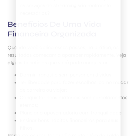
os serviços de streaming são realmente
necessários?
Benefícios De Uma Vida
Financeira Organizada
Quando você aplica esses passos, na prática, os
resultados começam a aparecer rapidamente. Veja
alguns benefícios que você pode conquistar:
Dormir tranquilo sem pensar em dívidas;
Ter liberdade para fazer escolhas, como mudar
de carreira ou viajar;
Conquistar bens materiais sem parcelamentos
eternos;
Planejar a aposentadoria com tranquilidade;
Ensinar bons hábitos financeiros para seus
filhos.
Portanto, os resultados vão muito além do saldo