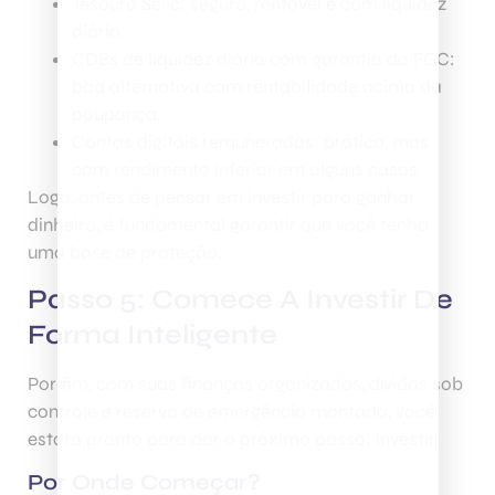
Tesouro Selic: seguro, rentável e com liquidez
diária.
CDBs de liquidez diária com garantia do FGC:
boa alternativa com rentabilidade acima da
poupança.
Contas digitais remuneradas: prática, mas
com rendimento inferior em alguns casos.
Logo, antes de pensar em investir para ganhar
dinheiro, é fundamental garantir que você tenha
uma base de proteção.
Passo 5: Comece A Investir De
Forma Inteligente
Por fim, com suas finanças organizadas, dívidas sob
controle e reserva de emergência montada, você
estará pronto para dar o próximo passo: investir.
Por Onde Começar?