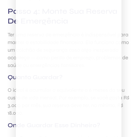
Passo 4: Monte Sua Reserva
De Emergência
Ter uma reserva de emergência é indispensável para
manter a estabilidade financeira. Ela funciona como
um colchão de segurança caso algo inesperado
aconteça — como perda de emprego, problemas de
saúde ou emergências familiares.
Quanto Guardar?
O ideal é acumular o equivalente a 6 meses do seu
custo de vida mensal. Por exemplo, se você gasta R$
3.000 por mês, sua reserva deve ter, no mínimo, R$
18.000.
Onde Guardar Esse Dinheiro?