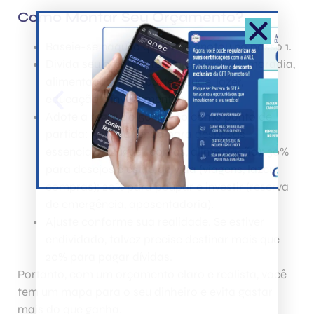
Como Montar Seu Orçamento?
Baseie-se naquilo que você anotou no passo 1.
Divida seu orçamento em categorias: moradia,
alimentação, transporte, saúde, lazer,
educação e investimentos.
Adote a regra do 50-30-20 como ponto de
partida: 50% da renda para despesas
essenciais (aluguel, contas, alimentação); 30%
para desejos e estilo de vida (viagens, lazer,
compras); 20% para poupar e investir (reserva
de emergência, aposentadoria).
Ajuste conforme sua realidade. Se estiver
endividado, talvez precise destinar mais que
20% para pagar dívidas.
Portanto, com um orçamento claro e realista, você
tem um mapa para o seu dinheiro e evita gastar
mais do que ganha.