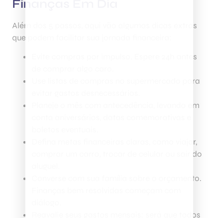
Finanças Em Dia
Além dos 5 passos, aqui vão algumas dicas extras
que podem facilitar sua jornada financeira:
Evite compras por impulso. Espere 24h antes
de comprar algo caro.
Use listas de compras no supermercado para
evitar gastos desnecessários.
Planeje o mês com antecedência, levando em
conta aniversários, datas comemorativas e
boletos eventuais.
Defina metas financeiras claras, como viajar,
comprar um carro, trocar de celular ou sair do
aluguel.
Converse com sua família sobre o orçamento.
Finanças bem resolvidas começam com
diálogo.
Reavalie seus gastos mensais: será que todos