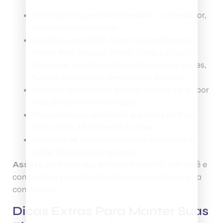
Conheça seu perfil de investidor: conservador,
moderado ou arrojado.
Estude os principais tipos de investimento:
Renda fixa: Tesouro Direto, CDBs, LCI/LCA;
fundos de investimento; renda variável: ações,
fundos imobiliários; previdência privada.
Comece com valores baixos, mesmo R$ 30 por
mês já é um ótimo começo.
Use corretoras confiáveis e isentas de taxa,
como Rico, XP, NuInvest ou Clear.
Reinvista os rendimentos para aproveitar o
poder dos juros compostos.
Assim
, você fará seu dinheiro trabalhar por você e
conquistará seus objetivos financeiros de maneira
consistente.
Dicas Extras Para Manter Suas