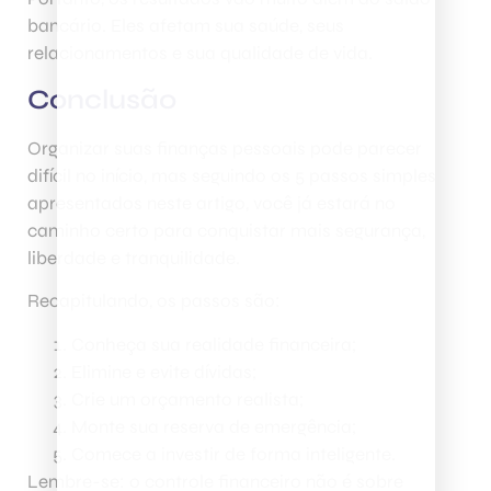
bancário. Eles afetam sua saúde, seus
relacionamentos e sua qualidade de vida.
Conclusão
Organizar suas finanças pessoais pode parecer
difícil no início, mas seguindo os 5 passos simples
apresentados neste artigo, você já estará no
caminho certo para conquistar mais segurança,
liberdade e tranquilidade.
Recapitulando, os passos são:
Conheça sua realidade financeira;
Elimine e evite dívidas;
Crie um orçamento realista;
Monte sua reserva de emergência;
Comece a investir de forma inteligente.
Lembre-se: o controle financeiro não é sobre