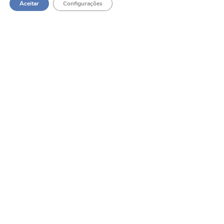
Aceitar
Configurações
QUERO SER UM PARCEIRO GFT