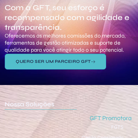
Com a GFT, seu esforço é
recompensado com agilidade e
transparência.
Oferecemos as melhores comissões do mercado,
ferramentas de gestão otimizadas e suporte de
qualidade para você atingir todo o seu potencial.
QUERO SER UM PARCEIRO GFT
Nossa Soluções
GFT Promotora
FGTS
Cartão Consignado