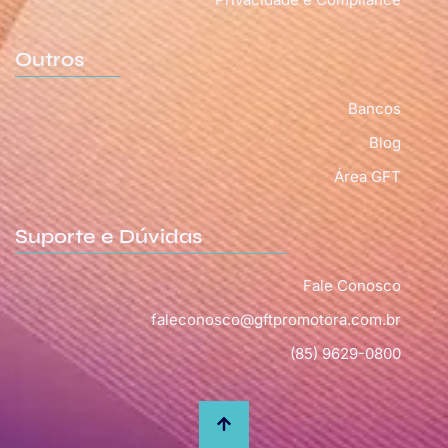
Outros
Bancos
Blog
Área GFT
Suporte e Dúvidas
Fale Conosco
faleconosco@gftpromotora.com.br
(85) 9629-0800