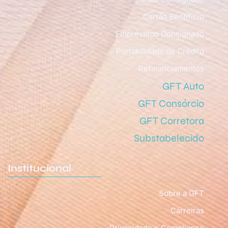
Cartão Benefício
Empréstimo Consignado
Portabilidade de Crédito
Refinanciamentos
GFT Auto
GFT Consórcio
GFT Corretora
Substabelecido
Institucional
Sobre a GFT
Carreiras
Privacidade e Compliance